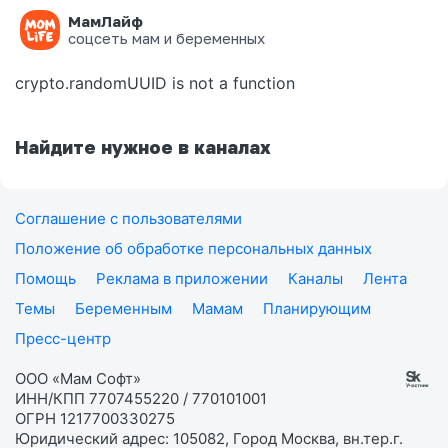
МамЛайф
Ошибка на странице
соцсеть мам и беременных
crypto.randomUUID is not a function
Найдите нужное в каналах
Соглашение с пользователями
Положение об обработке персональных данных
Помощь
Реклама в приложении
Каналы
Лента
Темы
Беременным
Мамам
Планирующим
Пресс-центр
ООО «Мам Софт»
ИНН/КПП 7707455220 / 770101001
ОГРН 1217700330275
Юридический адрес: 105082, Город Москва, вн.тер.г.