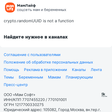
МамЛайф
Ошибка на странице
соцсеть мам и беременных
crypto.randomUUID is not a function
Найдите нужное в каналах
Соглашение с пользователями
Положение об обработке персональных данных
Помощь
Реклама в приложении
Каналы
Лента
Темы
Беременным
Мамам
Планирующим
Пресс-центр
ООО «Мам Софт»
ИНН/КПП 7707455220 / 770101001
ОГРН 1217700330275
Юридический адрес: 105082, Город Москва, вн.тер.г.