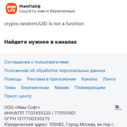
МамЛайф
Ошибка на странице
соцсеть мам и беременных
crypto.randomUUID is not a function
Найдите нужное в каналах
Соглашение с пользователями
Положение об обработке персональных данных
Помощь
Реклама в приложении
Каналы
Лента
Темы
Беременным
Мамам
Планирующим
Пресс-центр
ООО «Мам Софт»
ИНН/КПП 7707455220 / 770101001
ОГРН 1217700330275
Юридический адрес: 105082, Город Москва, вн.тер.г.