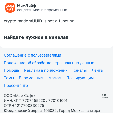
МамЛайф
Ошибка на странице
соцсеть мам и беременных
crypto.randomUUID is not a function
Найдите нужное в каналах
Соглашение с пользователями
Положение об обработке персональных данных
Помощь
Реклама в приложении
Каналы
Лента
Темы
Беременным
Мамам
Планирующим
Пресс-центр
ООО «Мам Софт»
ИНН/КПП 7707455220 / 770101001
ОГРН 1217700330275
Юридический адрес: 105082, Город Москва, вн.тер.г.