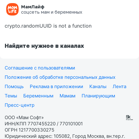
МамЛайф
Ошибка на странице
соцсеть мам и беременных
crypto.randomUUID is not a function
Найдите нужное в каналах
Соглашение с пользователями
Положение об обработке персональных данных
Помощь
Реклама в приложении
Каналы
Лента
Темы
Беременным
Мамам
Планирующим
Пресс-центр
ООО «Мам Софт»
ИНН/КПП 7707455220 / 770101001
ОГРН 1217700330275
Юридический адрес: 105082, Город Москва, вн.тер.г.