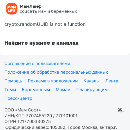
МамЛайф
Ошибка на странице
соцсеть мам и беременных
crypto.randomUUID is not a function
Найдите нужное в каналах
Соглашение с пользователями
Положение об обработке персональных данных
Помощь
Реклама в приложении
Каналы
Лента
Темы
Беременным
Мамам
Планирующим
Пресс-центр
ООО «Мам Софт»
ИНН/КПП 7707455220 / 770101001
ОГРН 1217700330275
Юридический адрес: 105082, Город Москва, вн.тер.г.