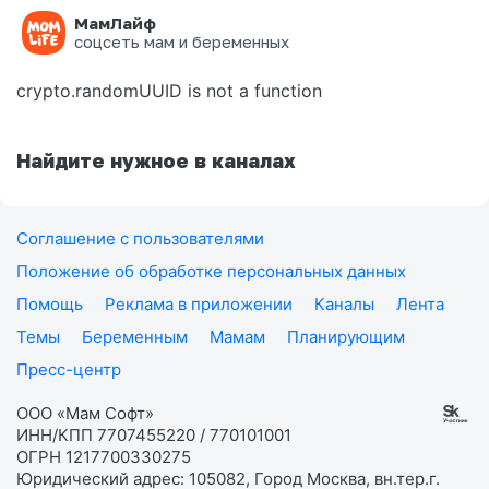
МамЛайф
Ошибка на странице
соцсеть мам и беременных
crypto.randomUUID is not a function
Найдите нужное в каналах
Соглашение с пользователями
Положение об обработке персональных данных
Помощь
Реклама в приложении
Каналы
Лента
Темы
Беременным
Мамам
Планирующим
Пресс-центр
ООО «Мам Софт»
ИНН/КПП 7707455220 / 770101001
ОГРН 1217700330275
Юридический адрес: 105082, Город Москва, вн.тер.г.