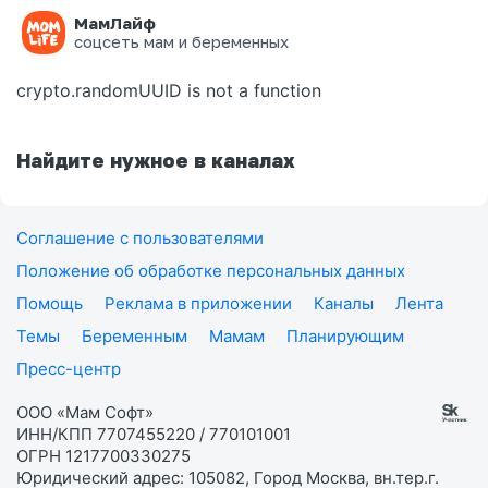
МамЛайф
Ошибка на странице
соцсеть мам и беременных
crypto.randomUUID is not a function
Найдите нужное в каналах
Соглашение с пользователями
Положение об обработке персональных данных
Помощь
Реклама в приложении
Каналы
Лента
Темы
Беременным
Мамам
Планирующим
Пресс-центр
ООО «Мам Софт»
ИНН/КПП 7707455220 / 770101001
ОГРН 1217700330275
Юридический адрес: 105082, Город Москва, вн.тер.г.