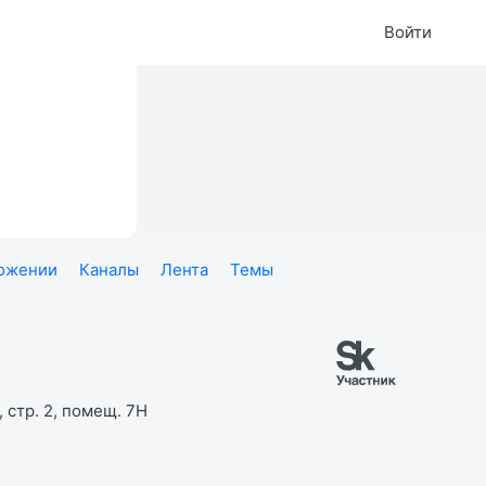
Войти
ложении
Каналы
Лента
Темы
 стр. 2, помещ. 7Н