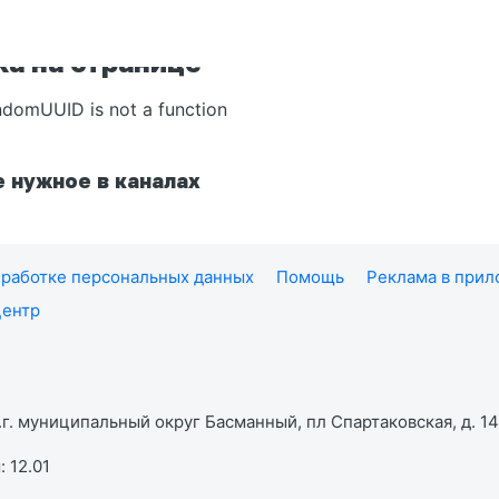
а на странице
ndomUUID is not a function
 нужное в каналах
работке персональных данных
Помощь
Реклама в при
центр
г. муниципальный округ Басманный, пл Спартаковская, д. 14,
 12.01