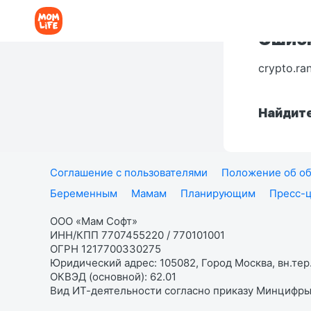
Ошибк
crypto.ra
Найдите
Соглашение с пользователями
Положение об об
Беременным
Мамам
Планирующим
Пресс-
ООО «Мам Софт»
ИНН/КПП 7707455220 / 770101001
ОГРН 1217700330275
Юридический адрес: 105082, Город Москва, вн.тер.
ОКВЭД (основной): 62.01
Вид ИТ-деятельности согласно приказу Минцифры: