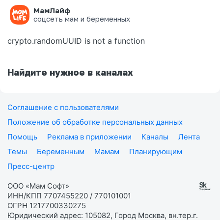
МамЛайф
Ошибка на странице
соцсеть мам и беременных
crypto.randomUUID is not a function
Найдите нужное в каналах
Соглашение с пользователями
Положение об обработке персональных данных
Помощь
Реклама в приложении
Каналы
Лента
Темы
Беременным
Мамам
Планирующим
Пресс-центр
ООО «Мам Софт»
ИНН/КПП 7707455220 / 770101001
ОГРН 1217700330275
Юридический адрес: 105082, Город Москва, вн.тер.г.