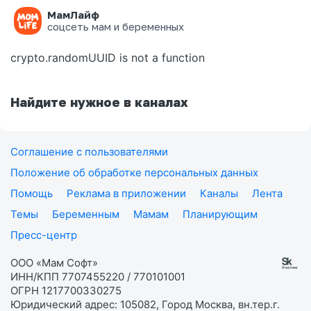
МамЛайф
Ошибка на странице
соцсеть мам и беременных
crypto.randomUUID is not a function
Найдите нужное в каналах
Соглашение с пользователями
Положение об обработке персональных данных
Помощь
Реклама в приложении
Каналы
Лента
Темы
Беременным
Мамам
Планирующим
Пресс-центр
ООО «Мам Софт»
ИНН/КПП 7707455220 / 770101001
ОГРН 1217700330275
Юридический адрес: 105082, Город Москва, вн.тер.г.