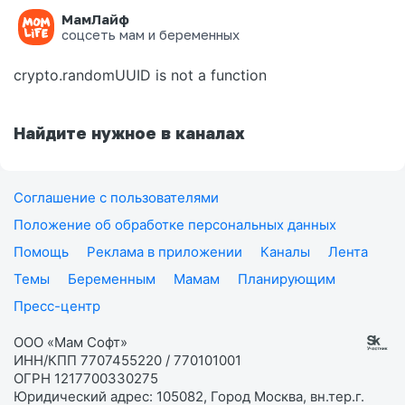
МамЛайф
Ошибка на странице
соцсеть мам и беременных
crypto.randomUUID is not a function
Найдите нужное в каналах
Соглашение с пользователями
Положение об обработке персональных данных
Помощь
Реклама в приложении
Каналы
Лента
Темы
Беременным
Мамам
Планирующим
Пресс-центр
ООО «Мам Софт»
ИНН/КПП 7707455220 / 770101001
ОГРН 1217700330275
Юридический адрес: 105082, Город Москва, вн.тер.г.