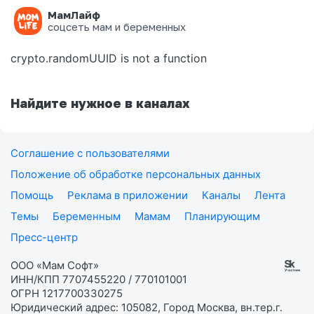
МамЛайф
Ошибка на странице
соцсеть мам и беременных
crypto.randomUUID is not a function
Найдите нужное в каналах
Соглашение с пользователями
Положение об обработке персональных данных
Помощь
Реклама в приложении
Каналы
Лента
Темы
Беременным
Мамам
Планирующим
Пресс-центр
ООО «Мам Софт»
ИНН/КПП 7707455220 / 770101001
ОГРН 1217700330275
Юридический адрес: 105082, Город Москва, вн.тер.г.