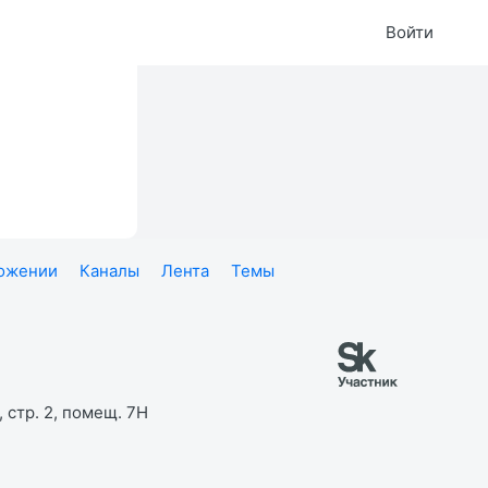
Войти
ложении
Каналы
Лента
Темы
 стр. 2, помещ. 7Н