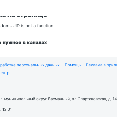
а на странице
ndomUUID is not a function
 нужное в каналах
работке персональных данных
Помощь
Реклама в при
центр
г. муниципальный округ Басманный, пл Спартаковская, д. 14,
 12.01