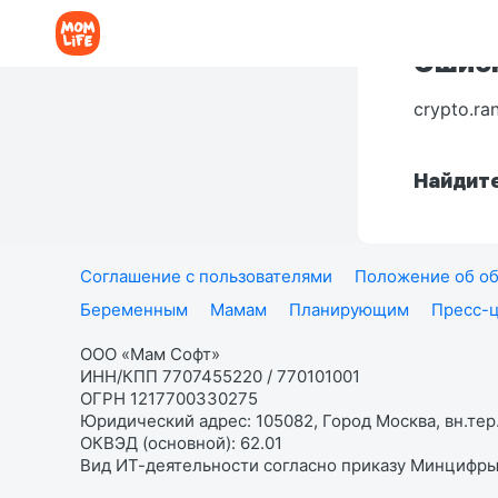
Ошибк
crypto.ra
Найдите
Соглашение с пользователями
Положение об об
Беременным
Мамам
Планирующим
Пресс-
ООО «Мам Софт»
ИНН/КПП 7707455220 / 770101001
ОГРН 1217700330275
Юридический адрес: 105082, Город Москва, вн.тер.
ОКВЭД (основной): 62.01
Вид ИТ-деятельности согласно приказу Минцифры: