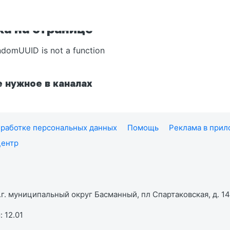
а на странице
ndomUUID is not a function
 нужное в каналах
работке персональных данных
Помощь
Реклама в при
центр
г. муниципальный округ Басманный, пл Спартаковская, д. 14,
 12.01