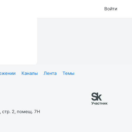
Войти
ложении
Каналы
Лента
Темы
 стр. 2, помещ. 7Н