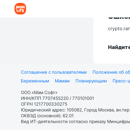
Ошибк
crypto.ra
Найдите
Соглашение с пользователями
Положение об об
Беременным
Мамам
Планирующим
Пресс-
ООО «Мам Софт»
ИНН/КПП 7707455220 / 770101001
ОГРН 1217700330275
Юридический адрес: 105082, Город Москва, вн.тер.
ОКВЭД (основной): 62.01
Вид ИТ-деятельности согласно приказу Минцифры: