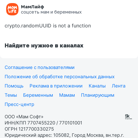
МамЛайф
Ошибка на странице
соцсеть мам и беременных
crypto.randomUUID is not a function
Найдите нужное в каналах
Соглашение с пользователями
Положение об обработке персональных данных
Помощь
Реклама в приложении
Каналы
Лента
Темы
Беременным
Мамам
Планирующим
Пресс-центр
ООО «Мам Софт»
ИНН/КПП 7707455220 / 770101001
ОГРН 1217700330275
Юридический адрес: 105082, Город Москва, вн.тер.г.