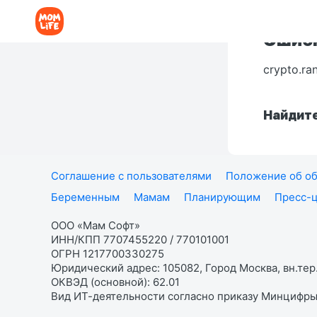
Ошибк
crypto.ra
Найдите
Соглашение с пользователями
Положение об об
Беременным
Мамам
Планирующим
Пресс-
ООО «Мам Софт»
ИНН/КПП 7707455220 / 770101001
ОГРН 1217700330275
Юридический адрес: 105082, Город Москва, вн.тер.
ОКВЭД (основной): 62.01
Вид ИТ-деятельности согласно приказу Минцифры: