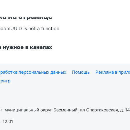
а на странице
ndomUUID is not a function
 нужное в каналах
работке персональных данных
Помощь
Реклама в при
центр
г. муниципальный округ Басманный, пл Спартаковская, д. 14,
 12.01