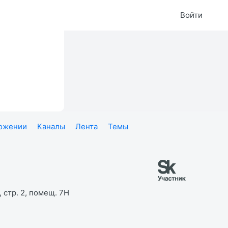
Войти
ложении
Каналы
Лента
Темы
 стр. 2, помещ. 7Н