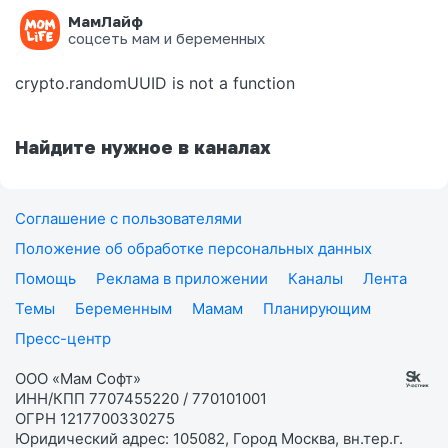
МамЛайф
Ошибка на странице
соцсеть мам и беременных
crypto.randomUUID is not a function
Найдите нужное в каналах
Соглашение с пользователями
Положение об обработке персональных данных
Помощь
Реклама в приложении
Каналы
Лента
Темы
Беременным
Мамам
Планирующим
Пресс-центр
ООО «Мам Софт»
ИНН/КПП 7707455220 / 770101001
ОГРН 1217700330275
Юридический адрес: 105082, Город Москва, вн.тер.г.