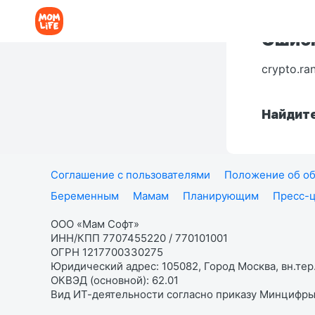
Ошибк
crypto.ra
Найдите
Соглашение с пользователями
Положение об об
Беременным
Мамам
Планирующим
Пресс-
ООО «Мам Софт»
ИНН/КПП 7707455220 / 770101001
ОГРН 1217700330275
Юридический адрес: 105082, Город Москва, вн.тер.
ОКВЭД (основной): 62.01
Вид ИТ-деятельности согласно приказу Минцифры: