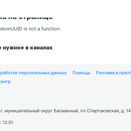
а на странице
ndomUUID is not a function
 нужное в каналах
работке персональных данных
Помощь
Реклама в при
центр
г. муниципальный округ Басманный, пл Спартаковская, д. 14,
 12.01