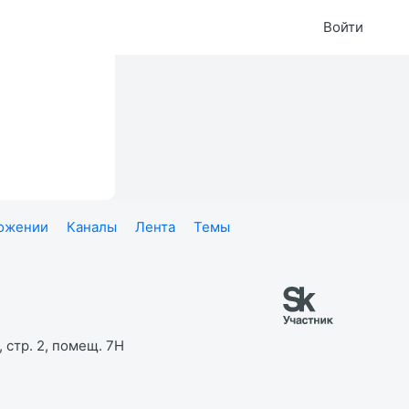
Войти
ложении
Каналы
Лента
Темы
 стр. 2, помещ. 7Н