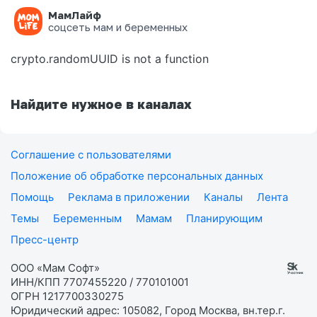
МамЛайф
Ошибка на странице
соцсеть мам и беременных
crypto.randomUUID is not a function
Найдите нужное в каналах
Соглашение с пользователями
Положение об обработке персональных данных
Помощь
Реклама в приложении
Каналы
Лента
Темы
Беременным
Мамам
Планирующим
Пресс-центр
ООО «Мам Софт»
ИНН/КПП 7707455220 / 770101001
ОГРН 1217700330275
Юридический адрес: 105082, Город Москва, вн.тер.г.