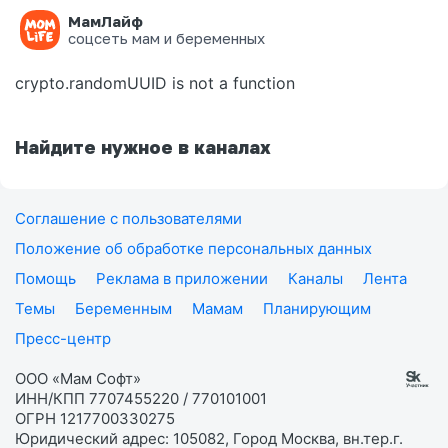
МамЛайф
Ошибка на странице
соцсеть мам и беременных
crypto.randomUUID is not a function
Найдите нужное в каналах
Соглашение с пользователями
Положение об обработке персональных данных
Помощь
Реклама в приложении
Каналы
Лента
Темы
Беременным
Мамам
Планирующим
Пресс-центр
ООО «Мам Софт»
ИНН/КПП 7707455220 / 770101001
ОГРН 1217700330275
Юридический адрес: 105082, Город Москва, вн.тер.г.