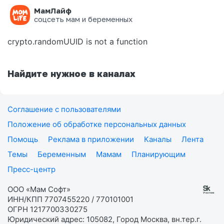
МамЛайф
Ошибка на странице
соцсеть мам и беременных
crypto.randomUUID is not a function
Найдите нужное в каналах
Соглашение с пользователями
Положение об обработке персональных данных
Помощь
Реклама в приложении
Каналы
Лента
Темы
Беременным
Мамам
Планирующим
Пресс-центр
ООО «Мам Софт»
ИНН/КПП 7707455220 / 770101001
ОГРН 1217700330275
Юридический адрес: 105082, Город Москва, вн.тер.г.