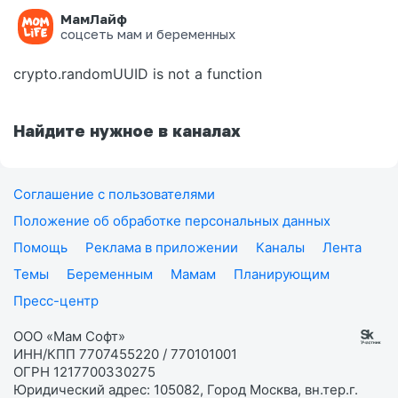
МамЛайф
Ошибка на странице
соцсеть мам и беременных
crypto.randomUUID is not a function
Найдите нужное в каналах
Соглашение с пользователями
Положение об обработке персональных данных
Помощь
Реклама в приложении
Каналы
Лента
Темы
Беременным
Мамам
Планирующим
Пресс-центр
ООО «Мам Софт»
ИНН/КПП 7707455220 / 770101001
ОГРН 1217700330275
Юридический адрес: 105082, Город Москва, вн.тер.г.