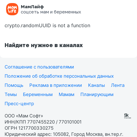
МамЛайф
Ошибка на странице
соцсеть мам и беременных
crypto.randomUUID is not a function
Найдите нужное в каналах
Соглашение с пользователями
Положение об обработке персональных данных
Помощь
Реклама в приложении
Каналы
Лента
Темы
Беременным
Мамам
Планирующим
Пресс-центр
ООО «Мам Софт»
ИНН/КПП 7707455220 / 770101001
ОГРН 1217700330275
Юридический адрес: 105082, Город Москва, вн.тер.г.