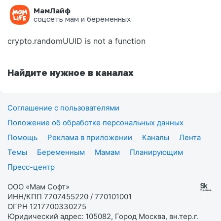
МамЛайф
Ошибка на странице
соцсеть мам и беременных
crypto.randomUUID is not a function
Найдите нужное в каналах
Соглашение с пользователями
Положение об обработке персональных данных
Помощь
Реклама в приложении
Каналы
Лента
Темы
Беременным
Мамам
Планирующим
Пресс-центр
ООО «Мам Софт»
ИНН/КПП 7707455220 / 770101001
ОГРН 1217700330275
Юридический адрес: 105082, Город Москва, вн.тер.г.