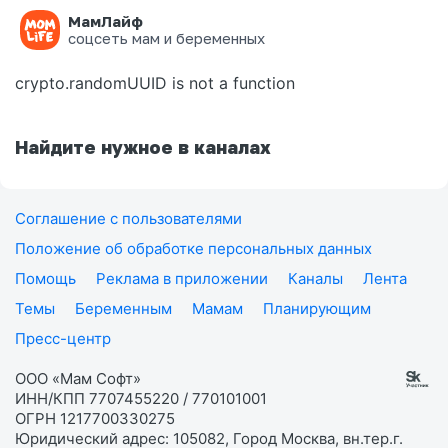
МамЛайф
Ошибка на странице
соцсеть мам и беременных
crypto.randomUUID is not a function
Найдите нужное в каналах
Соглашение с пользователями
Положение об обработке персональных данных
Помощь
Реклама в приложении
Каналы
Лента
Темы
Беременным
Мамам
Планирующим
Пресс-центр
ООО «Мам Софт»
ИНН/КПП 7707455220 / 770101001
ОГРН 1217700330275
Юридический адрес: 105082, Город Москва, вн.тер.г.