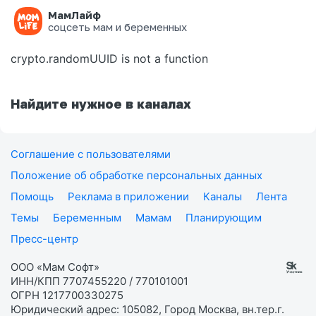
МамЛайф
Ошибка на странице
соцсеть мам и беременных
crypto.randomUUID is not a function
Найдите нужное в каналах
Соглашение с пользователями
Положение об обработке персональных данных
Помощь
Реклама в приложении
Каналы
Лента
Темы
Беременным
Мамам
Планирующим
Пресс-центр
ООО «Мам Софт»
ИНН/КПП 7707455220 / 770101001
ОГРН 1217700330275
Юридический адрес: 105082, Город Москва, вн.тер.г.