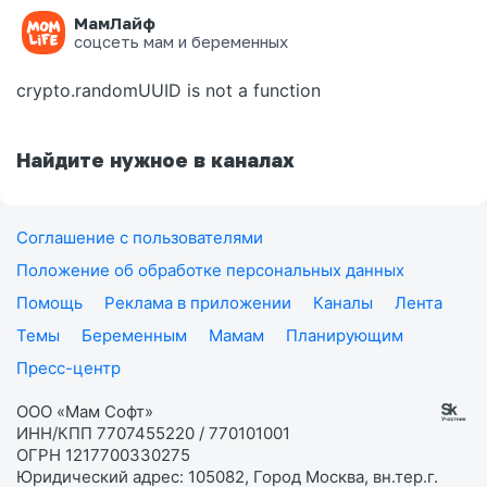
МамЛайф
Ошибка на странице
соцсеть мам и беременных
crypto.randomUUID is not a function
Найдите нужное в каналах
Соглашение с пользователями
Положение об обработке персональных данных
Помощь
Реклама в приложении
Каналы
Лента
Темы
Беременным
Мамам
Планирующим
Пресс-центр
ООО «Мам Софт»
ИНН/КПП 7707455220 / 770101001
ОГРН 1217700330275
Юридический адрес: 105082, Город Москва, вн.тер.г.