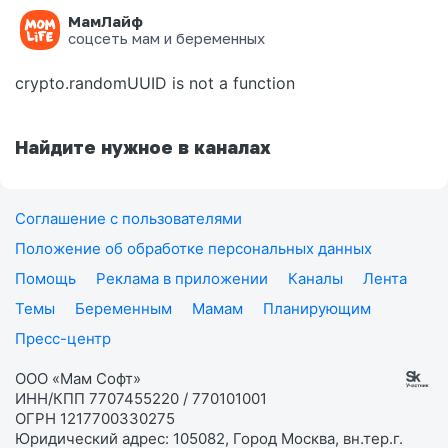
МамЛайф
Ошибка на странице
соцсеть мам и беременных
crypto.randomUUID is not a function
Найдите нужное в каналах
Соглашение с пользователями
Положение об обработке персональных данных
Помощь
Реклама в приложении
Каналы
Лента
Темы
Беременным
Мамам
Планирующим
Пресс-центр
ООО «Мам Софт»
ИНН/КПП 7707455220 / 770101001
ОГРН 1217700330275
Юридический адрес: 105082, Город Москва, вн.тер.г.