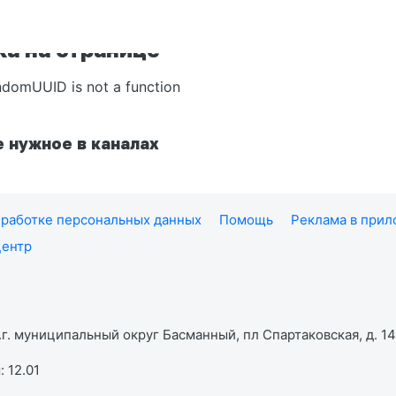
а на странице
ndomUUID is not a function
 нужное в каналах
работке персональных данных
Помощь
Реклама в при
центр
г. муниципальный округ Басманный, пл Спартаковская, д. 14,
 12.01