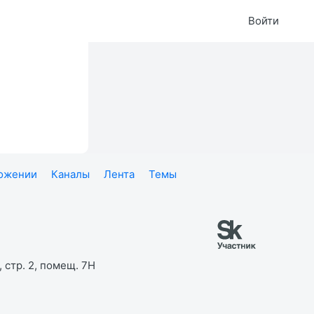
Войти
ложении
Каналы
Лента
Темы
 стр. 2, помещ. 7Н