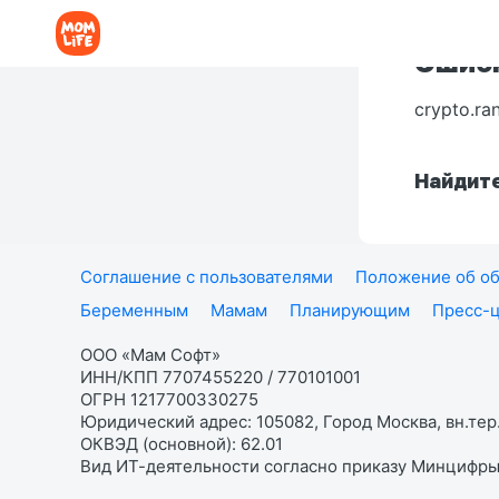
Ошибк
crypto.ra
Найдите
Соглашение с пользователями
Положение об об
Беременным
Мамам
Планирующим
Пресс-
ООО «Мам Софт»
ИНН/КПП 7707455220 / 770101001
ОГРН 1217700330275
Юридический адрес: 105082, Город Москва, вн.тер.
ОКВЭД (основной): 62.01
Вид ИТ-деятельности согласно приказу Минцифры: