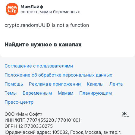
МамЛайф
Ошибка на странице
соцсеть мам и беременных
crypto.randomUUID is not a function
Найдите нужное в каналах
Соглашение с пользователями
Положение об обработке персональных данных
Помощь
Реклама в приложении
Каналы
Лента
Темы
Беременным
Мамам
Планирующим
Пресс-центр
ООО «Мам Софт»
ИНН/КПП 7707455220 / 770101001
ОГРН 1217700330275
Юридический адрес: 105082, Город Москва, вн.тер.г.