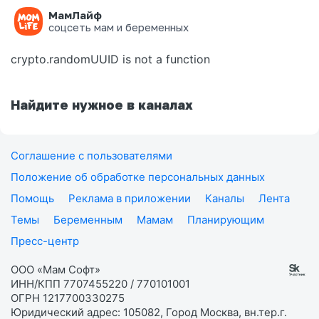
МамЛайф
Ошибка на странице
соцсеть мам и беременных
crypto.randomUUID is not a function
Найдите нужное в каналах
Соглашение с пользователями
Положение об обработке персональных данных
Помощь
Реклама в приложении
Каналы
Лента
Темы
Беременным
Мамам
Планирующим
Пресс-центр
ООО «Мам Софт»
ИНН/КПП 7707455220 / 770101001
ОГРН 1217700330275
Юридический адрес: 105082, Город Москва, вн.тер.г.