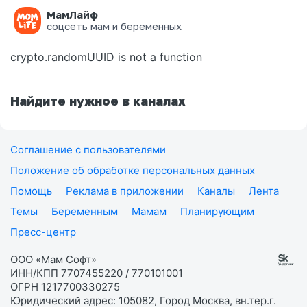
МамЛайф
Ошибка на странице
соцсеть мам и беременных
crypto.randomUUID is not a function
Найдите нужное в каналах
Соглашение с пользователями
Положение об обработке персональных данных
Помощь
Реклама в приложении
Каналы
Лента
Темы
Беременным
Мамам
Планирующим
Пресс-центр
ООО «Мам Софт»
ИНН/КПП 7707455220 / 770101001
ОГРН 1217700330275
Юридический адрес: 105082, Город Москва, вн.тер.г.