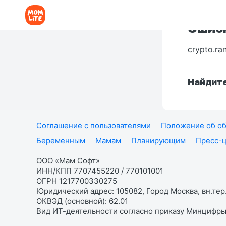
Ошибк
crypto.ra
Найдите
Соглашение с пользователями
Положение об об
Беременным
Мамам
Планирующим
Пресс-
ООО «Мам Софт»
ИНН/КПП 7707455220 / 770101001
ОГРН 1217700330275
Юридический адрес: 105082, Город Москва, вн.тер.
ОКВЭД (основной): 62.01
Вид ИТ-деятельности согласно приказу Минцифры: