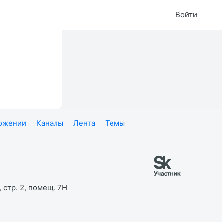
Войти
ложении
Каналы
Лента
Темы
 стр. 2, помещ. 7Н