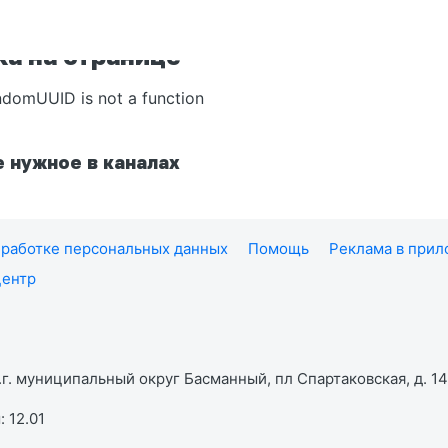
а на странице
ndomUUID is not a function
 нужное в каналах
работке персональных данных
Помощь
Реклама в при
центр
г. муниципальный округ Басманный, пл Спартаковская, д. 14,
 12.01