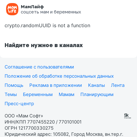
МамЛайф
Ошибка на странице
соцсеть мам и беременных
crypto.randomUUID is not a function
Найдите нужное в каналах
Соглашение с пользователями
Положение об обработке персональных данных
Помощь
Реклама в приложении
Каналы
Лента
Темы
Беременным
Мамам
Планирующим
Пресс-центр
ООО «Мам Софт»
ИНН/КПП 7707455220 / 770101001
ОГРН 1217700330275
Юридический адрес: 105082, Город Москва, вн.тер.г.