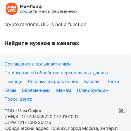
МамЛайф
Ошибка на странице
соцсеть мам и беременных
crypto.randomUUID is not a function
Найдите нужное в каналах
Соглашение с пользователями
Положение об обработке персональных данных
Помощь
Реклама в приложении
Каналы
Лента
Темы
Беременным
Мамам
Планирующим
Пресс-центр
ООО «Мам Софт»
ИНН/КПП 7707455220 / 770101001
ОГРН 1217700330275
Юридический адрес: 105082, Город Москва, вн.тер.г.