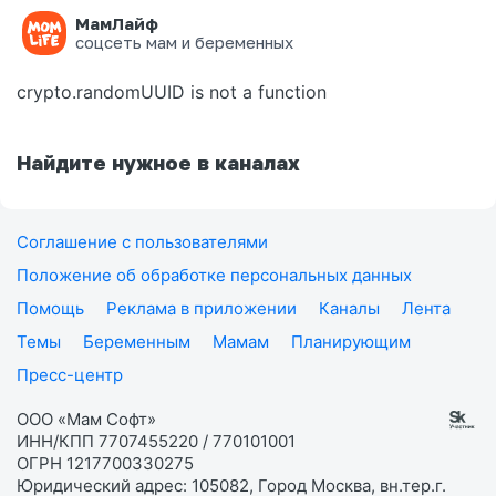
МамЛайф
Ошибка на странице
соцсеть мам и беременных
crypto.randomUUID is not a function
Найдите нужное в каналах
Соглашение с пользователями
Положение об обработке персональных данных
Помощь
Реклама в приложении
Каналы
Лента
Темы
Беременным
Мамам
Планирующим
Пресс-центр
ООО «Мам Софт»
ИНН/КПП 7707455220 / 770101001
ОГРН 1217700330275
Юридический адрес: 105082, Город Москва, вн.тер.г.