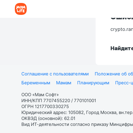
Ошибк
crypto.ra
Найдите
Соглашение с пользователями
Положение об об
Беременным
Мамам
Планирующим
Пресс-
ООО «Мам Софт»
ИНН/КПП 7707455220 / 770101001
ОГРН 1217700330275
Юридический адрес: 105082, Город Москва, вн.тер.
ОКВЭД (основной): 62.01
Вид ИТ-деятельности согласно приказу Минцифры: