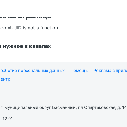
а на странице
ndomUUID is not a function
 нужное в каналах
работке персональных данных
Помощь
Реклама в при
центр
г. муниципальный округ Басманный, пл Спартаковская, д. 14,
 12.01