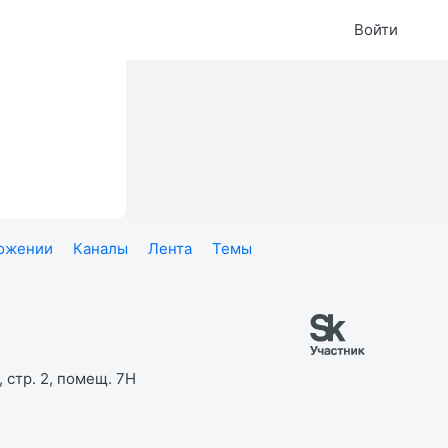
Войти
ложении
Каналы
Лента
Темы
 стр. 2, помещ. 7Н