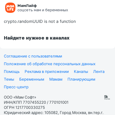
МамЛайф
Ошибка на странице
соцсеть мам и беременных
crypto.randomUUID is not a function
Найдите нужное в каналах
Соглашение с пользователями
Положение об обработке персональных данных
Помощь
Реклама в приложении
Каналы
Лента
Темы
Беременным
Мамам
Планирующим
Пресс-центр
ООО «Мам Софт»
ИНН/КПП 7707455220 / 770101001
ОГРН 1217700330275
Юридический адрес: 105082, Город Москва, вн.тер.г.