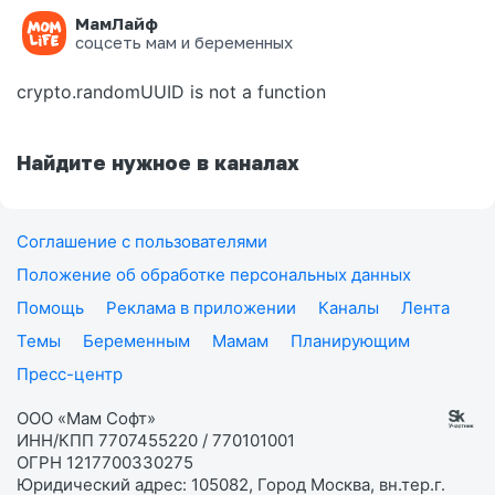
МамЛайф
Ошибка на странице
соцсеть мам и беременных
crypto.randomUUID is not a function
Найдите нужное в каналах
Соглашение с пользователями
Положение об обработке персональных данных
Помощь
Реклама в приложении
Каналы
Лента
Темы
Беременным
Мамам
Планирующим
Пресс-центр
ООО «Мам Софт»
ИНН/КПП 7707455220 / 770101001
ОГРН 1217700330275
Юридический адрес: 105082, Город Москва, вн.тер.г.