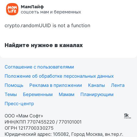
МамЛайф
Ошибка на странице
соцсеть мам и беременных
crypto.randomUUID is not a function
Найдите нужное в каналах
Соглашение с пользователями
Положение об обработке персональных данных
Помощь
Реклама в приложении
Каналы
Лента
Темы
Беременным
Мамам
Планирующим
Пресс-центр
ООО «Мам Софт»
ИНН/КПП 7707455220 / 770101001
ОГРН 1217700330275
Юридический адрес: 105082, Город Москва, вн.тер.г.