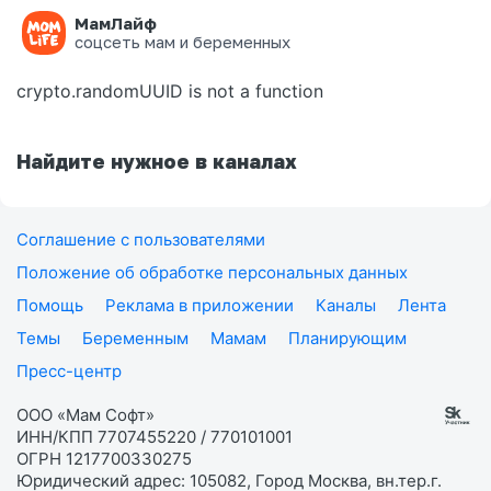
МамЛайф
Ошибка на странице
соцсеть мам и беременных
crypto.randomUUID is not a function
Найдите нужное в каналах
Соглашение с пользователями
Положение об обработке персональных данных
Помощь
Реклама в приложении
Каналы
Лента
Темы
Беременным
Мамам
Планирующим
Пресс-центр
ООО «Мам Софт»
ИНН/КПП 7707455220 / 770101001
ОГРН 1217700330275
Юридический адрес: 105082, Город Москва, вн.тер.г.