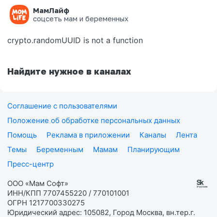
МамЛайф
Ошибка на странице
соцсеть мам и беременных
crypto.randomUUID is not a function
Найдите нужное в каналах
Соглашение с пользователями
Положение об обработке персональных данных
Помощь
Реклама в приложении
Каналы
Лента
Темы
Беременным
Мамам
Планирующим
Пресс-центр
ООО «Мам Софт»
ИНН/КПП 7707455220 / 770101001
ОГРН 1217700330275
Юридический адрес: 105082, Город Москва, вн.тер.г.