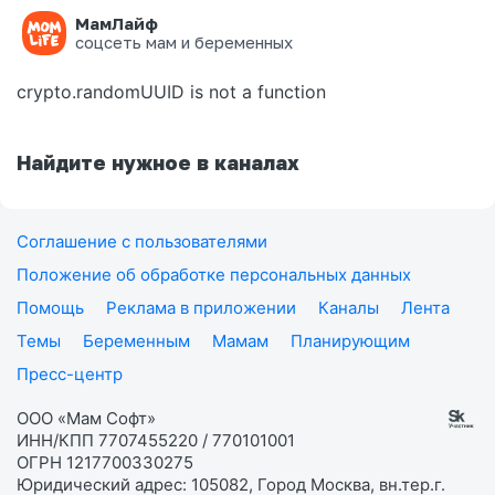
МамЛайф
Ошибка на странице
соцсеть мам и беременных
crypto.randomUUID is not a function
Найдите нужное в каналах
Соглашение с пользователями
Положение об обработке персональных данных
Помощь
Реклама в приложении
Каналы
Лента
Темы
Беременным
Мамам
Планирующим
Пресс-центр
ООО «Мам Софт»
ИНН/КПП 7707455220 / 770101001
ОГРН 1217700330275
Юридический адрес: 105082, Город Москва, вн.тер.г.