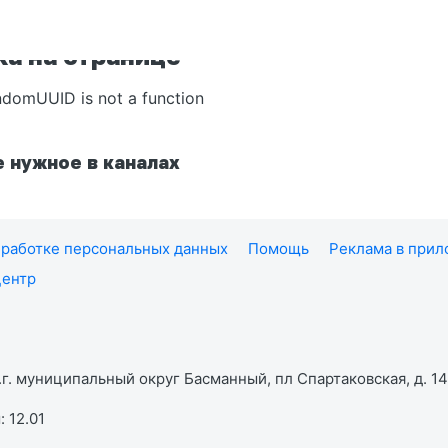
а на странице
ndomUUID is not a function
 нужное в каналах
работке персональных данных
Помощь
Реклама в при
центр
г. муниципальный округ Басманный, пл Спартаковская, д. 14,
 12.01