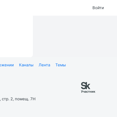
Войти
ложении
Каналы
Лента
Темы
 стр. 2, помещ. 7Н