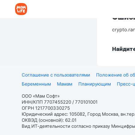
Ошибк
crypto.ra
Найдите
Соглашение с пользователями
Положение об об
Беременным
Мамам
Планирующим
Пресс-
ООО «Мам Софт»
ИНН/КПП 7707455220 / 770101001
ОГРН 1217700330275
Юридический адрес: 105082, Город Москва, вн.тер.
ОКВЭД (основной): 62.01
Вид ИТ-деятельности согласно приказу Минцифры: