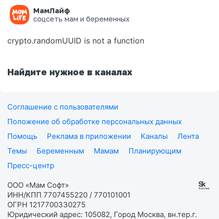
МамЛайф
Ошибка на странице
соцсеть мам и беременных
crypto.randomUUID is not a function
Найдите нужное в каналах
Соглашение с пользователями
Положение об обработке персональных данных
Помощь
Реклама в приложении
Каналы
Лента
Темы
Беременным
Мамам
Планирующим
Пресс-центр
ООО «Мам Софт»
ИНН/КПП 7707455220 / 770101001
ОГРН 1217700330275
Юридический адрес: 105082, Город Москва, вн.тер.г.