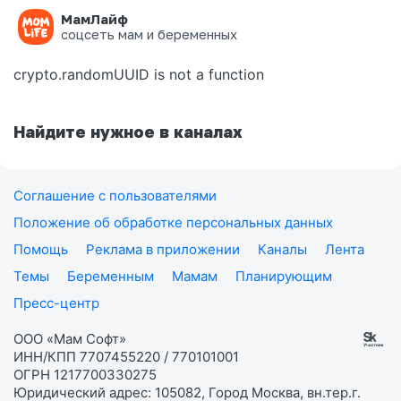
МамЛайф
Ошибка на странице
соцсеть мам и беременных
crypto.randomUUID is not a function
Найдите нужное в каналах
Соглашение с пользователями
Положение об обработке персональных данных
Помощь
Реклама в приложении
Каналы
Лента
Темы
Беременным
Мамам
Планирующим
Пресс-центр
ООО «Мам Софт»
ИНН/КПП 7707455220 / 770101001
ОГРН 1217700330275
Юридический адрес: 105082, Город Москва, вн.тер.г.