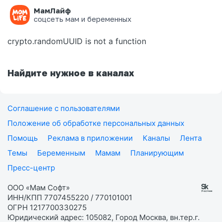
МамЛайф
Ошибка на странице
соцсеть мам и беременных
crypto.randomUUID is not a function
Найдите нужное в каналах
Соглашение с пользователями
Положение об обработке персональных данных
Помощь
Реклама в приложении
Каналы
Лента
Темы
Беременным
Мамам
Планирующим
Пресс-центр
ООО «Мам Софт»
ИНН/КПП 7707455220 / 770101001
ОГРН 1217700330275
Юридический адрес: 105082, Город Москва, вн.тер.г.