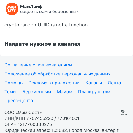
МамЛайф
Ошибка на странице
соцсеть мам и беременных
crypto.randomUUID is not a function
Найдите нужное в каналах
Соглашение с пользователями
Положение об обработке персональных данных
Помощь
Реклама в приложении
Каналы
Лента
Темы
Беременным
Мамам
Планирующим
Пресс-центр
ООО «Мам Софт»
ИНН/КПП 7707455220 / 770101001
ОГРН 1217700330275
Юридический адрес: 105082, Город Москва, вн.тер.г.