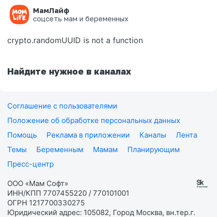
МамЛайф
Ошибка на странице
соцсеть мам и беременных
crypto.randomUUID is not a function
Найдите нужное в каналах
Соглашение с пользователями
Положение об обработке персональных данных
Помощь
Реклама в приложении
Каналы
Лента
Темы
Беременным
Мамам
Планирующим
Пресс-центр
ООО «Мам Софт»
ИНН/КПП 7707455220 / 770101001
ОГРН 1217700330275
Юридический адрес: 105082, Город Москва, вн.тер.г.